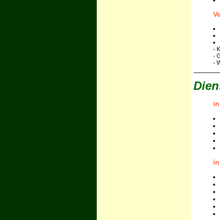
V
- 
- 
- 
Dien
i
i