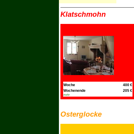
Klatschmohn
Woche
400 €
Wochenende
205 €
mehr
Osterglocke