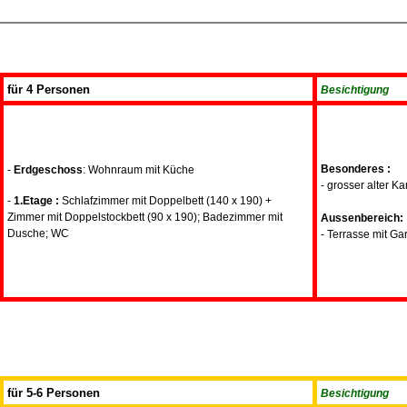
für 4 Personen
Besichtigung
Besonderes :
-
Erdgeschoss
: Wohnraum mit Küche
- grosser alter K
-
1.Etage :
Schlafzimmer mit Doppelbett (140 x 190) +
Zimmer mit Doppelstockbett (90 x 190); Badezimmer mit
Aussenbereich:
Dusche; WC
- Terrasse mit Ga
für 5-6 Personen
Besichtigung