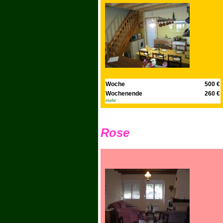
Woche
500 €
Wochenende
260 €
mehr
Rose