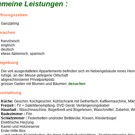
emeine Leistungen :
ffnungszeiten
Ganzjährig
prachen
französisch
englisch
deutsch
etwas italienisch, spanisch
mgebung
Die voll ausgestatteten Appartements befinden sich im Nebengebäude eines Her
ruhige, an der Meuse gelegene Ortschaft
abgeschlossener Privatparkplatz
grosser Garten mit Blumen und Bäumen:
besuchen
usstattung
Küche:
Geschirr, Kochgeschirr, Kühlschrank mit Gefrierfach, Kaffeemaschine, Mik
Freizeit :
TV + Satellitenempfang, DVD Gerät, Verlängerungskabel
Haushalt :
Waschmaschine, Bügelbrett und Bügeleisen, Waschmittel, Zubehör, W
Badezimmer :
Fön
Schlafzimmer :
Federbetten und/oder Bettdecke, Kissen, Kleiderbügel
Elektrische Heizung
Kamin und Holzreserve
Erste-Hilfe-Box