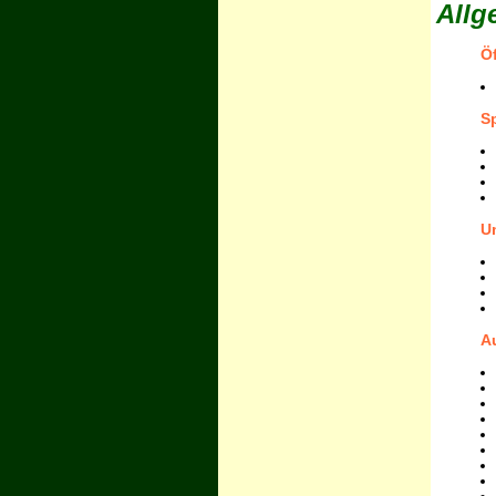
Allg
Ö
S
U
A