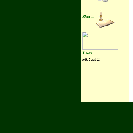
Blog ....
Share
màj:
5-aoû-11